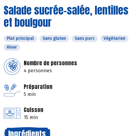
Salade sucrée-salée, lentilles
et boulgour
Plat principal
Sans gluten
Sans porc
Végétarien
Hiver
Nombre de personnes
4 personnes
Préparation
5 min
Cuisson
15 min
Ingrédients