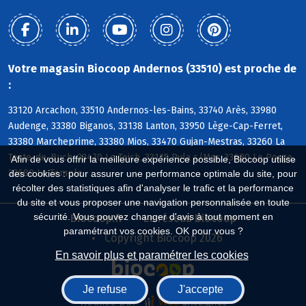
Votre magasin Biocoop Andernos (33510) est proche de
:
33120 Arcachon, 33510 Andernos-les-Bains, 33740 Arès, 33980
Audenge, 33380 Biganos, 33138 Lanton, 33950 Lège-Cap-Ferret,
33380 Marcheprime, 33380 Mios, 33470 Gujan-Mestras, 33260 La
Teste-de-Buch, 33470 Le Teich, 33115 Pyla s/Mer, 33680 Le Porge,
Afin de vous offrir la meilleure expérience possible, Biocoop utilise
33680 Le Temple
des cookies : pour assurer une performance optimale du site, pour
récolter des statistiques afin d'analyser le trafic et la performance
du site et vous proposer une navigation personnalisée en toute
sécurité. Vous pouvez changer d'avis à tout moment en
Biocoop.fr
Le réseau Biocoop
paramétrant vos cookies. OK pour vous ?
Copyright Biocoop 2026
En savoir plus et paramétrer les cookies
Je refuse
J'accepte
Réalisé par