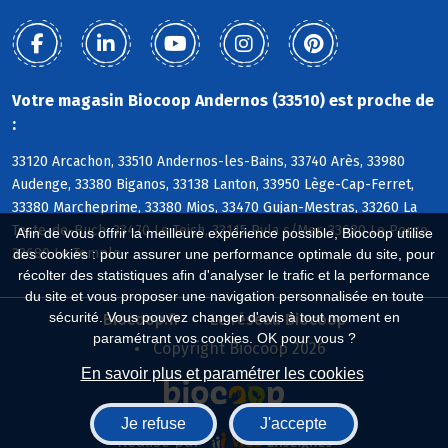
Votre magasin Biocoop Andernos (33510) est proche de
:
33120 Arcachon, 33510 Andernos-les-Bains, 33740 Arès, 33980
Audenge, 33380 Biganos, 33138 Lanton, 33950 Lège-Cap-Ferret,
33380 Marcheprime, 33380 Mios, 33470 Gujan-Mestras, 33260 La
Teste-de-Buch, 33470 Le Teich, 33115 Pyla s/Mer, 33680 Le Porge,
Afin de vous offrir la meilleure expérience possible, Biocoop utilise
33680 Le Temple
des cookies : pour assurer une performance optimale du site, pour
récolter des statistiques afin d'analyser le trafic et la performance
du site et vous proposer une navigation personnalisée en toute
sécurité. Vous pouvez changer d'avis à tout moment en
Biocoop.fr
Le réseau Biocoop
paramétrant vos cookies. OK pour vous ?
Copyright Biocoop 2026
En savoir plus et paramétrer les cookies
Je refuse
J'accepte
Réalisé par