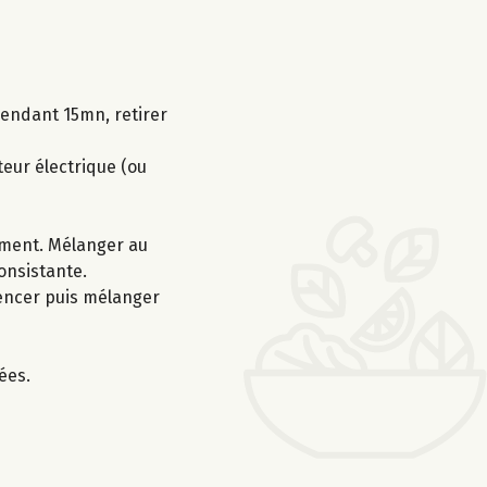
 pendant 15mn, retirer
teur électrique (ou
ement. Mélanger au
consistante.
mencer puis mélanger
ées.