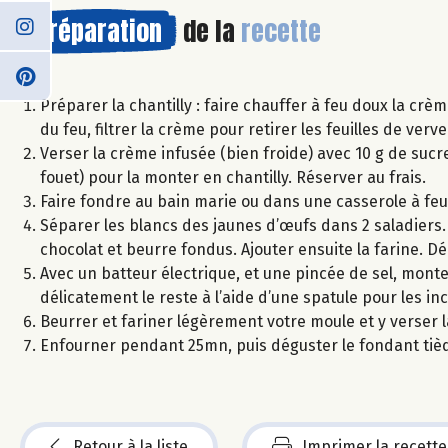
Préparation
de la
recette
Préparer la chantilly : faire chauffer à feu doux la crè
du feu, filtrer la crème pour retirer les feuilles de verv
Verser la crème infusée (bien froide) avec 10 g de sucr
fouet) pour la monter en chantilly. Réserver au frais.
Faire fondre au bain marie ou dans une casserole à feu 
Séparer les blancs des jaunes d’œufs dans 2 saladiers
chocolat et beurre fondus. Ajouter ensuite la farine. Dé
Avec un batteur électrique, et une pincée de sel, mon
délicatement le reste à l’aide d’une spatule pour les in
Beurrer et fariner légèrement votre moule et y verser 
Enfourner pendant 25mn, puis déguster le fondant tiède
Retour à la liste
Imprimer la recette