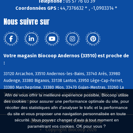
Téléphone :
05 57 76 03 39
Coordonnées GPS :
44,7376632 ° , -1,0903314 °
Nous suivre sur
Votre magasin Biocoop Andernos (33510) est proche de
:
33120 Arcachon, 33510 Andernos-les-Bains, 33740 Arès, 33980
Audenge, 33380 Biganos, 33138 Lanton, 33950 Lège-Cap-Ferret,
33380 Marcheprime, 33380 Mios, 33470 Gujan-Mestras, 33260 La
Teste-de-Buch, 33470 Le Teich, 33115 Pyla s/Mer, 33680 Le Porge,
Afin de vous offrir la meilleure expérience possible, Biocoop utilise
33680 Le Temple
des cookies : pour assurer une performance optimale du site, pour
récolter des statistiques afin d'analyser le trafic et la performance
du site et vous proposer une navigation personnalisée en toute
sécurité. Vous pouvez changer d'avis à tout moment en
Biocoop.fr
Le réseau Biocoop
paramétrant vos cookies. OK pour vous ?
Copyright Biocoop 2026