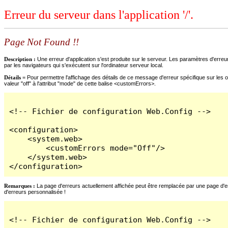
Erreur du serveur dans l'application '/'.
Page Not Found !!
Description :
Une erreur d'application s'est produite sur le serveur. Les paramètres d'erreur
par les navigateurs qui s'exécutent sur l'ordinateur serveur local.
Détails =
Pour permettre l'affichage des détails de ce message d'erreur spécifique sur les o
valeur "off" à l'attribut "mode" de cette balise <customErrors>.
<!-- Fichier de configuration Web.Config -->

<configuration>

    <system.web>

        <customErrors mode="Off"/>

    </system.web>

</configuration>
Remarques :
La page d'erreurs actuellement affichée peut être remplacée par une page d'erre
d'erreurs personnalisée !
<!-- Fichier de configuration Web.Config -->
