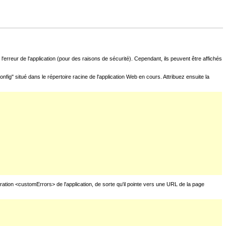
l'erreur de l'application (pour des raisons de sécurité). Cependant, ils peuvent être affichés
fig" situé dans le répertoire racine de l'application Web en cours. Attribuez ensuite la
uration <customErrors> de l'application, de sorte qu'il pointe vers une URL de la page