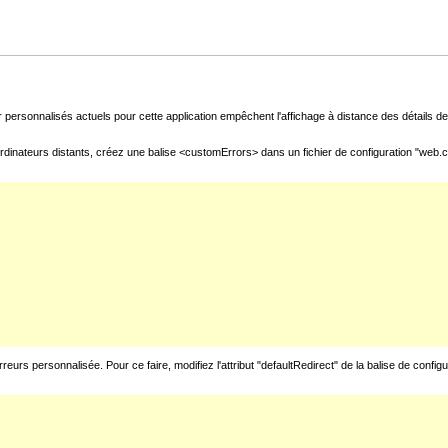
 personnalisés actuels pour cette application empêchent l'affichage à distance des détails de 
rdinateurs distants, créez une balise <customErrors> dans un fichier de configuration "web.con
urs personnalisée. Pour ce faire, modifiez l'attribut "defaultRedirect" de la balise de config