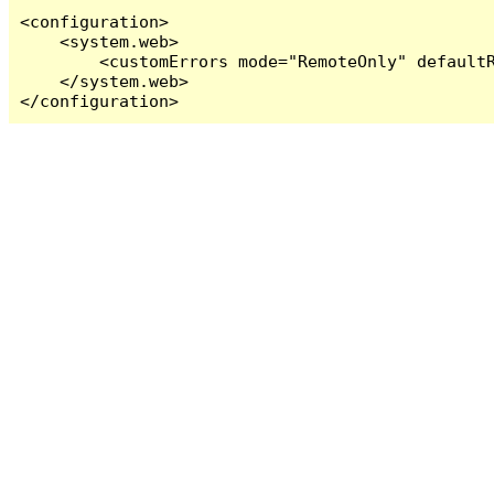
<configuration>

    <system.web>

        <customErrors mode="RemoteOnly" defaultR
    </system.web>

</configuration>