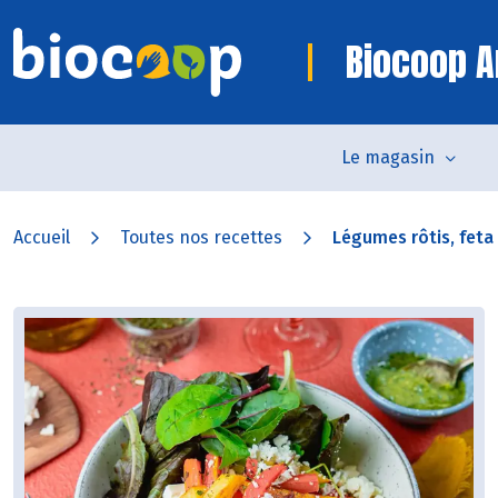
Biocoop 
Le magasin
Accueil
Toutes nos recettes
Légumes rôtis, feta 