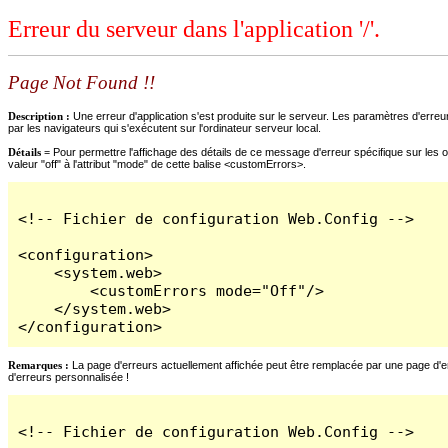
Erreur du serveur dans l'application '/'.
Page Not Found !!
Description :
Une erreur d'application s'est produite sur le serveur. Les paramètres d'erreur
par les navigateurs qui s'exécutent sur l'ordinateur serveur local.
Détails =
Pour permettre l'affichage des détails de ce message d'erreur spécifique sur les o
valeur "off" à l'attribut "mode" de cette balise <customErrors>.
<!-- Fichier de configuration Web.Config -->

<configuration>

    <system.web>

        <customErrors mode="Off"/>

    </system.web>

</configuration>
Remarques :
La page d'erreurs actuellement affichée peut être remplacée par une page d'erre
d'erreurs personnalisée !
<!-- Fichier de configuration Web.Config -->
