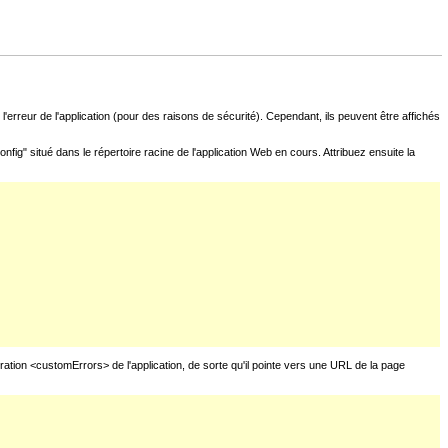
l'erreur de l'application (pour des raisons de sécurité). Cependant, ils peuvent être affichés
fig" situé dans le répertoire racine de l'application Web en cours. Attribuez ensuite la
uration <customErrors> de l'application, de sorte qu'il pointe vers une URL de la page