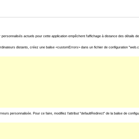
 personnalisés actuels pour cette application empêchent l'affichage à distance des détails de 
rdinateurs distants, créez une balise <customErrors> dans un fichier de configuration "web.con
urs personnalisée. Pour ce faire, modifiez l'attribut "defaultRedirect" de la balise de config