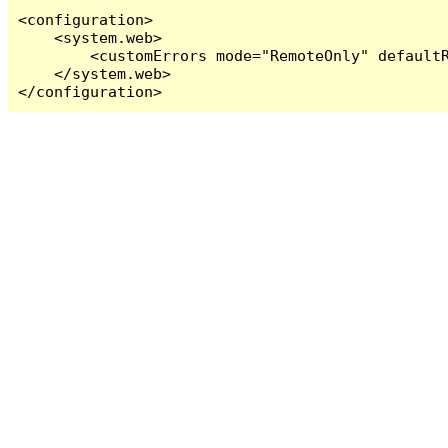
<configuration>

    <system.web>

        <customErrors mode="RemoteOnly" defaultR
    </system.web>

</configuration>