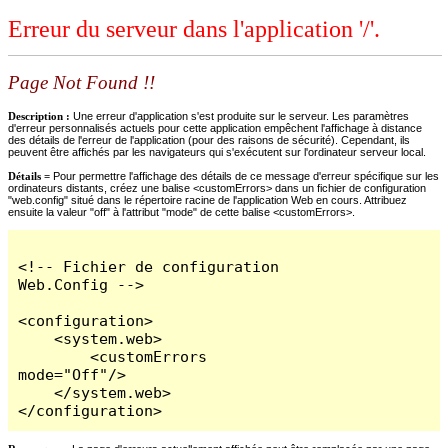
Erreur du serveur dans l'application '/'.
Page Not Found !!
Description :
Une erreur d'application s'est produite sur le serveur. Les paramètres
d'erreur personnalisés actuels pour cette application empêchent l'affichage à distance
des détails de l'erreur de l'application (pour des raisons de sécurité). Cependant, ils
peuvent être affichés par les navigateurs qui s'exécutent sur l'ordinateur serveur local.
Détails =
Pour permettre l'affichage des détails de ce message d'erreur spécifique sur les
ordinateurs distants, créez une balise <customErrors> dans un fichier de configuration
"web.config" situé dans le répertoire racine de l'application Web en cours. Attribuez
ensuite la valeur "off" à l'attribut "mode" de cette balise <customErrors>.
<!-- Fichier de configuration 
Web.Config -->

<configuration>

    <system.web>

        <customErrors 
mode="Off"/>

    </system.web>

</configuration>