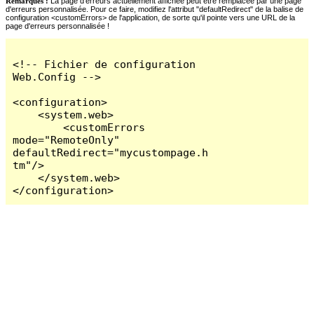
Remarques :
La page d'erreurs actuellement affichée peut être remplacée par une page
d'erreurs personnalisée. Pour ce faire, modifiez l'attribut "defaultRedirect" de la balise de
configuration <customErrors> de l'application, de sorte qu'il pointe vers une URL de la
page d'erreurs personnalisée !
<!-- Fichier de configuration 
Web.Config -->

<configuration>

    <system.web>

        <customErrors 
mode="RemoteOnly" 
defaultRedirect="mycustompage.h
tm"/>

    </system.web>

</configuration>