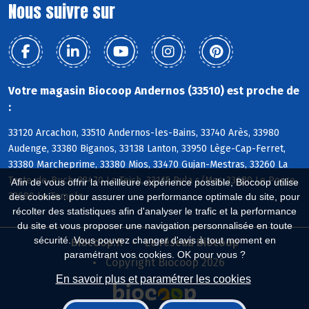
Nous suivre sur
Votre magasin Biocoop Andernos (33510) est proche de
:
33120 Arcachon, 33510 Andernos-les-Bains, 33740 Arès, 33980
Audenge, 33380 Biganos, 33138 Lanton, 33950 Lège-Cap-Ferret,
33380 Marcheprime, 33380 Mios, 33470 Gujan-Mestras, 33260 La
Teste-de-Buch, 33470 Le Teich, 33115 Pyla s/Mer, 33680 Le Porge,
Afin de vous offrir la meilleure expérience possible, Biocoop utilise
33680 Le Temple
des cookies : pour assurer une performance optimale du site, pour
récolter des statistiques afin d'analyser le trafic et la performance
du site et vous proposer une navigation personnalisée en toute
sécurité. Vous pouvez changer d'avis à tout moment en
Biocoop.fr
Le réseau Biocoop
paramétrant vos cookies. OK pour vous ?
Copyright Biocoop 2026
En savoir plus et paramétrer les cookies