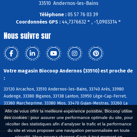
33510 Andernos-les-Bains
Téléphone :
05 57 76 03 39
Coordonnées GPS :
44,7376632 ° , -1,0903314 °
Nous suivre sur
Votre magasin Biocoop Andernos (33510) est proche de
:
33120 Arcachon, 33510 Andernos-les-Bains, 33740 Arès, 33980
Audenge, 33380 Biganos, 33138 Lanton, 33950 Lège-Cap-Ferret,
33380 Marcheprime, 33380 Mios, 33470 Gujan-Mestras, 33260 La
Teste-de-Buch, 33470 Le Teich, 33115 Pyla s/Mer, 33680 Le Porge,
Afin de vous offrir la meilleure expérience possible, Biocoop utilise
33680 Le Temple
des cookies : pour assurer une performance optimale du site, pour
récolter des statistiques afin d'analyser le trafic et la performance
du site et vous proposer une navigation personnalisée en toute
sécurité. Vous pouvez changer d'avis à tout moment en