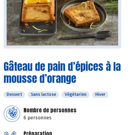
Gâteau de pain d’épices à la
mousse d’orange
Dessert
Sans lactose
Végétarien
Hiver
Nombre de personnes
6 personnes
Préparation