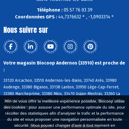
Téléphone :
05 57 76 03 39
Coordonnées GPS :
44,7376632 ° , -1,0903314 °
Nous suivre sur
Votre magasin Biocoop Andernos (33510) est proche de
:
33120 Arcachon, 33510 Andernos-les-Bains, 33740 Arès, 33980
Audenge, 33380 Biganos, 33138 Lanton, 33950 Lège-Cap-Ferret,
33380 Marcheprime, 33380 Mios, 33470 Gujan-Mestras, 33260 La
Teste-de-Buch, 33470 Le Teich, 33115 Pyla s/Mer, 33680 Le Porge,
Afin de vous offrir la meilleure expérience possible, Biocoop utilise
33680 Le Temple
des cookies : pour assurer une performance optimale du site, pour
récolter des statistiques afin d'analyser le trafic et la performance
du site et vous proposer une navigation personnalisée en toute
sécurité. Vous pouvez changer d'avis à tout moment en
Biocoop.fr
Le réseau Biocoop