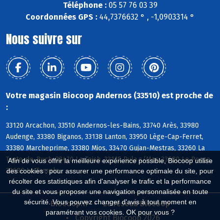
Téléphone :
05 57 76 03 39
Coordonnées GPS :
44,7376632 ° , -1,0903314 °
Nous suivre sur
Votre magasin Biocoop Andernos (33510) est proche de
:
33120 Arcachon, 33510 Andernos-les-Bains, 33740 Arès, 33980
Audenge, 33380 Biganos, 33138 Lanton, 33950 Lège-Cap-Ferret,
33380 Marcheprime, 33380 Mios, 33470 Gujan-Mestras, 33260 La
Teste-de-Buch, 33470 Le Teich, 33115 Pyla s/Mer, 33680 Le Porge,
Afin de vous offrir la meilleure expérience possible, Biocoop utilise
33680 Le Temple
des cookies : pour assurer une performance optimale du site, pour
récolter des statistiques afin d'analyser le trafic et la performance
du site et vous proposer une navigation personnalisée en toute
sécurité. Vous pouvez changer d'avis à tout moment en
Biocoop.fr
Le réseau Biocoop
paramétrant vos cookies. OK pour vous ?
Copyright Biocoop 2026