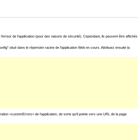
l'erreur de l'application (pour des raisons de sécurité). Cependant, ils peuvent être affichés
fig" situé dans le répertoire racine de l'application Web en cours. Attribuez ensuite la
uration <customErrors> de l'application, de sorte qu'il pointe vers une URL de la page