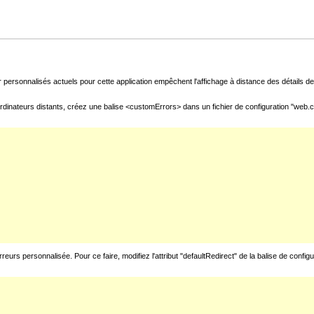
 personnalisés actuels pour cette application empêchent l'affichage à distance des détails de 
rdinateurs distants, créez une balise <customErrors> dans un fichier de configuration "web.con
urs personnalisée. Pour ce faire, modifiez l'attribut "defaultRedirect" de la balise de config