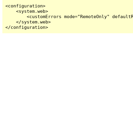
<configuration>

    <system.web>

        <customErrors mode="RemoteOnly" defaultR
    </system.web>

</configuration>