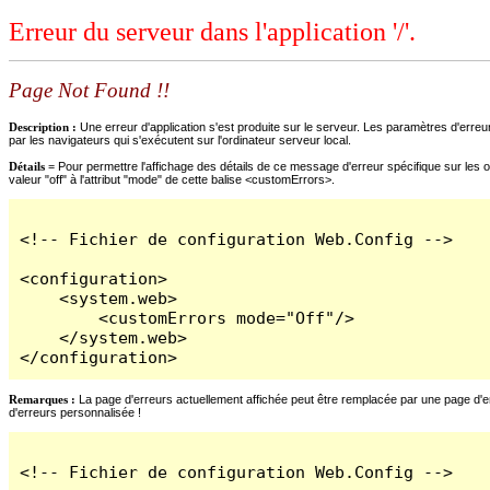
Erreur du serveur dans l'application '/'.
Page Not Found !!
Description :
Une erreur d'application s'est produite sur le serveur. Les paramètres d'erreur
par les navigateurs qui s'exécutent sur l'ordinateur serveur local.
Détails =
Pour permettre l'affichage des détails de ce message d'erreur spécifique sur les o
valeur "off" à l'attribut "mode" de cette balise <customErrors>.
<!-- Fichier de configuration Web.Config -->

<configuration>

    <system.web>

        <customErrors mode="Off"/>

    </system.web>

</configuration>
Remarques :
La page d'erreurs actuellement affichée peut être remplacée par une page d'erre
d'erreurs personnalisée !
<!-- Fichier de configuration Web.Config -->
