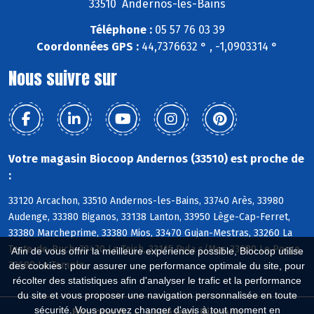
33510 Andernos-les-Bains
Téléphone :
05 57 76 03 39
Coordonnées GPS :
44,7376632 ° , -1,0903314 °
Nous suivre sur
Votre magasin Biocoop Andernos (33510) est proche de
:
33120 Arcachon, 33510 Andernos-les-Bains, 33740 Arès, 33980
Audenge, 33380 Biganos, 33138 Lanton, 33950 Lège-Cap-Ferret,
33380 Marcheprime, 33380 Mios, 33470 Gujan-Mestras, 33260 La
Teste-de-Buch, 33470 Le Teich, 33115 Pyla s/Mer, 33680 Le Porge,
Afin de vous offrir la meilleure expérience possible, Biocoop utilise
33680 Le Temple
des cookies : pour assurer une performance optimale du site, pour
récolter des statistiques afin d'analyser le trafic et la performance
du site et vous proposer une navigation personnalisée en toute
sécurité. Vous pouvez changer d'avis à tout moment en
Biocoop.fr
Le réseau Biocoop