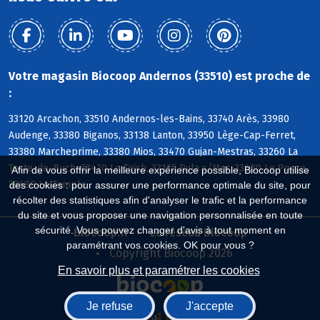
Votre magasin Biocoop Andernos (33510) est proche de
:
33120 Arcachon, 33510 Andernos-les-Bains, 33740 Arès, 33980
Audenge, 33380 Biganos, 33138 Lanton, 33950 Lège-Cap-Ferret,
33380 Marcheprime, 33380 Mios, 33470 Gujan-Mestras, 33260 La
Teste-de-Buch, 33470 Le Teich, 33115 Pyla s/Mer, 33680 Le Porge,
Afin de vous offrir la meilleure expérience possible, Biocoop utilise
33680 Le Temple
des cookies : pour assurer une performance optimale du site, pour
récolter des statistiques afin d'analyser le trafic et la performance
du site et vous proposer une navigation personnalisée en toute
sécurité. Vous pouvez changer d'avis à tout moment en
Biocoop.fr
Le réseau Biocoop
paramétrant vos cookies. OK pour vous ?
Copyright Biocoop 2026
En savoir plus et paramétrer les cookies
Je refuse
J'accepte
Réalisé par