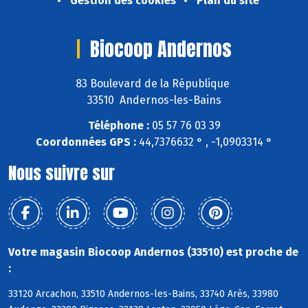
Gestion des cookies
Plan du site
Biocoop Andernos
83 Boulevard de la République
33510 Andernos-les-Bains
Téléphone :
05 57 76 03 39
Coordonnées GPS :
44,7376632 ° , -1,0903314 °
Nous suivre sur
Votre magasin Biocoop Andernos (33510) est proche de
:
33120 Arcachon, 33510 Andernos-les-Bains, 33740 Arès, 33980