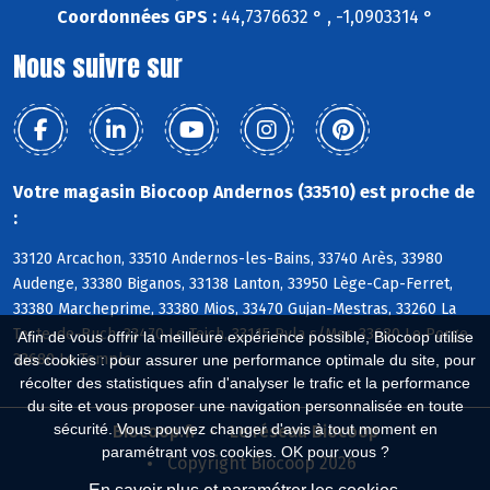
Coordonnées GPS :
44,7376632 ° , -1,0903314 °
Nous suivre sur
Votre magasin Biocoop Andernos (33510) est proche de
:
33120 Arcachon, 33510 Andernos-les-Bains, 33740 Arès, 33980
Audenge, 33380 Biganos, 33138 Lanton, 33950 Lège-Cap-Ferret,
33380 Marcheprime, 33380 Mios, 33470 Gujan-Mestras, 33260 La
Teste-de-Buch, 33470 Le Teich, 33115 Pyla s/Mer, 33680 Le Porge,
Afin de vous offrir la meilleure expérience possible, Biocoop utilise
33680 Le Temple
des cookies : pour assurer une performance optimale du site, pour
récolter des statistiques afin d'analyser le trafic et la performance
du site et vous proposer une navigation personnalisée en toute
sécurité. Vous pouvez changer d'avis à tout moment en
Biocoop.fr
Le réseau Biocoop
paramétrant vos cookies. OK pour vous ?
Copyright Biocoop 2026