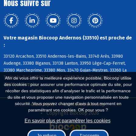
Nous suivre sur
Votre magasin Biocoop Andernos (33510) est proche de
:
33120 Arcachon, 33510 Andernos-les-Bains, 33740 Arès, 33980
Audenge, 33380 Biganos, 33138 Lanton, 33950 Lège-Cap-Ferret,
33380 Marcheprime, 33380 Mios, 33470 Gujan-Mestras, 33260 La
Teste-de-Buch, 33470 Le Teich, 33115 Pyla s/Mer, 33680 Le Porge,
Afin de vous offrir la meilleure expérience possible, Biocoop utilise
33680 Le Temple
des cookies : pour assurer une performance optimale du site, pour
récolter des statistiques afin d'analyser le trafic et la performance
du site et vous proposer une navigation personnalisée en toute
sécurité. Vous pouvez changer d'avis à tout moment en
Biocoop.fr
Le réseau Biocoop
paramétrant vos cookies. OK pour vous ?
Copyright Biocoop 2026
En savoir plus et paramétrer les cookies
Je refuse
J'accepte