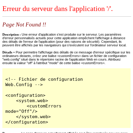
Erreur du serveur dans l'application '/'.
Page Not Found !!
Description :
Une erreur d'application s'est produite sur le serveur. Les paramètres
d'erreur personnalisés actuels pour cette application empêchent l'affichage à distance
des détails de l'erreur de l'application (pour des raisons de sécurité). Cependant, ils
peuvent être affichés par les navigateurs qui s'exécutent sur l'ordinateur serveur local.
Détails =
Pour permettre l'affichage des détails de ce message d'erreur spécifique sur les
ordinateurs distants, créez une balise <customErrors> dans un fichier de configuration
"web.config" situé dans le répertoire racine de l'application Web en cours. Attribuez
ensuite la valeur "off" à l'attribut "mode" de cette balise <customErrors>.
<!-- Fichier de configuration 
Web.Config -->

<configuration>

    <system.web>

        <customErrors 
mode="Off"/>

    </system.web>

</configuration>