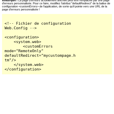
Remarques :
La page d'erreurs actuellement affichée peut être remplacée par une page
d'erreurs personnalisée. Pour ce faire, modifiez l'attribut "defaultRedirect" de la balise de
configuration <customErrors> de l'application, de sorte qu'il pointe vers une URL de la
page d'erreurs personnalisée !
<!-- Fichier de configuration 
Web.Config -->

<configuration>

    <system.web>

        <customErrors 
mode="RemoteOnly" 
defaultRedirect="mycustompage.h
tm"/>

    </system.web>

</configuration>