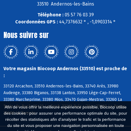
33510 Andernos-les-Bains
Téléphone :
05 57 76 03 39
Coordonnées GPS :
44,7376632 ° , -1,0903314 °
Nous suivre sur
Votre magasin Biocoop Andernos (33510) est proche de
:
33120 Arcachon, 33510 Andernos-les-Bains, 33740 Arès, 33980
Audenge, 33380 Biganos, 33138 Lanton, 33950 Lège-Cap-Ferret,
33380 Marcheprime, 33380 Mios, 33470 Gujan-Mestras, 33260 La
Teste-de-Buch, 33470 Le Teich, 33115 Pyla s/Mer, 33680 Le Porge,
Afin de vous offrir la meilleure expérience possible, Biocoop utilise
33680 Le Temple
des cookies : pour assurer une performance optimale du site, pour
récolter des statistiques afin d'analyser le trafic et la performance
du site et vous proposer une navigation personnalisée en toute