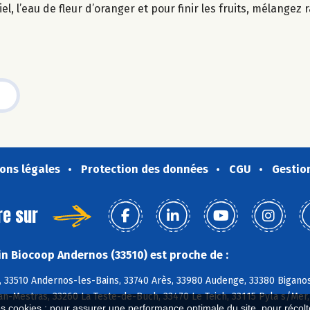
el, l’eau de fleur d’oranger et pour finir les fruits, mélangez
ons légales
Protection des données
CGU
Gestio
re sur
n Biocoop Andernos (33510) est proche de :
, 33510 Andernos-les-Bains, 33740 Arès, 33980 Audenge, 33380 Bigano
an-Mestras, 33260 La Teste-de-Buch, 33470 Le Teich, 33115 Pyla s/Me
es cookies : pour assurer une performance optimale du site, pour récolter