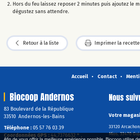
Hors du feu laissez reposer 2 minutes puis ajoutez le mi
dégustez sans attendre.
Retour à la liste
Imprimer la recette
Accueil
Contact
Menti
Biocoop Andernos
Nous suiv
83 Boulevard de la République
Votre magasi
33510 Andernos-les-Bains
33120 Arcachon
Téléphone :
05 57 76 03 39
Mios, 33470 Guj
Coordonnées GPS :
44,7376632 ° ,
Afin de vous offrir la meilleure expérience possible, Biocoop utilise d