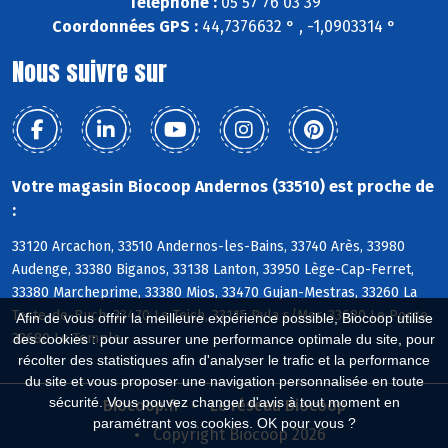
Téléphone :
05 57 76 03 39
Coordonnées GPS :
44,7376632 ° , -1,0903314 °
Nous suivre sur
Votre magasin Biocoop Andernos (33510) est proche de
:
33120 Arcachon, 33510 Andernos-les-Bains, 33740 Arès, 33980
Audenge, 33380 Biganos, 33138 Lanton, 33950 Lège-Cap-Ferret,
33380 Marcheprime, 33380 Mios, 33470 Gujan-Mestras, 33260 La
Teste-de-Buch, 33470 Le Teich, 33115 Pyla s/Mer, 33680 Le Porge,
Afin de vous offrir la meilleure expérience possible, Biocoop utilise
33680 Le Temple
des cookies : pour assurer une performance optimale du site, pour
récolter des statistiques afin d'analyser le trafic et la performance
du site et vous proposer une navigation personnalisée en toute
sécurité. Vous pouvez changer d'avis à tout moment en
Biocoop.fr
Le réseau Biocoop
paramétrant vos cookies. OK pour vous ?
Copyright Biocoop 2026