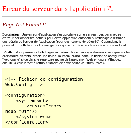
Erreur du serveur dans l'application '/'.
Page Not Found !!
Description :
Une erreur d'application s'est produite sur le serveur. Les paramètres
d'erreur personnalisés actuels pour cette application empêchent l'affichage à distance
des détails de l'erreur de l'application (pour des raisons de sécurité). Cependant, ils
peuvent être affichés par les navigateurs qui s'exécutent sur l'ordinateur serveur local.
Détails =
Pour permettre l'affichage des détails de ce message d'erreur spécifique sur les
ordinateurs distants, créez une balise <customErrors> dans un fichier de configuration
"web.config" situé dans le répertoire racine de l'application Web en cours. Attribuez
ensuite la valeur "off" à l'attribut "mode" de cette balise <customErrors>.
<!-- Fichier de configuration 
Web.Config -->

<configuration>

    <system.web>

        <customErrors 
mode="Off"/>

    </system.web>

</configuration>