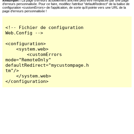
Remarques :
La page d'erreurs actuellement affichée peut être remplacée par une page
d'erreurs personnalisée. Pour ce faire, modifiez l'attribut "defaultRedirect" de la balise de
configuration <customErrors> de l'application, de sorte qu'il pointe vers une URL de la
page d'erreurs personnalisée !
<!-- Fichier de configuration 
Web.Config -->

<configuration>

    <system.web>

        <customErrors 
mode="RemoteOnly" 
defaultRedirect="mycustompage.h
tm"/>

    </system.web>

</configuration>