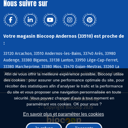
Nous suivre sur
Votre magasin Biocoop Andernos (33510) est proche de
:
33120 Arcachon, 33510 Andernos-les-Bains, 33740 Arès, 33980
Audenge, 33380 Biganos, 33138 Lanton, 33950 Lège-Cap-Ferret,
33380 Marcheprime, 33380 Mios, 33470 Gujan-Mestras, 33260 La
Teste-de-Buch, 33470 Le Teich, 33115 Pyla s/Mer, 33680 Le Porge,
Afin de vous offrir la meilleure expérience possible, Biocoop utilise
33680 Le Temple
des cookies : pour assurer une performance optimale du site, pour
récolter des statistiques afin d'analyser le trafic et la performance
du site et vous proposer une navigation personnalisée en toute
sécurité. Vous pouvez changer d'avis à tout moment en
Biocoop.fr
Le réseau Biocoop
paramétrant vos cookies. OK pour vous ?
Copyright Biocoop 2026
En savoir plus et paramétrer les cookies